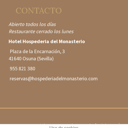
CONTACTO
Abierto todos los días
Restaurante cerrado los lunes
Hotel Hospederia del Monasterio
Plaza de la Encarnación, 3
41640 Osuna (Sevilla)
955 821 380
reservas@hospederiadelmonasterio.com
© Copyright 2013 Hotel Hospedería del
Uso de cookies